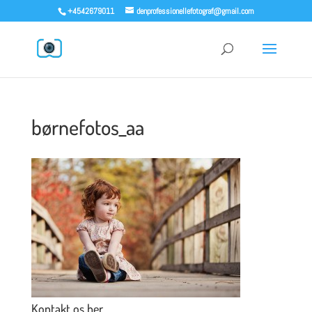
+4542679011
denprofessionellefotograf@gmail.com
børnefotos_aa
Kontakt os her