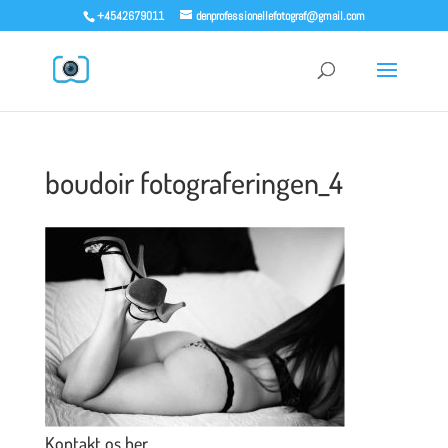
+4542679011
denprofessionellefotograf@gmail.com
boudoir fotograferingen_4
Kontakt os her