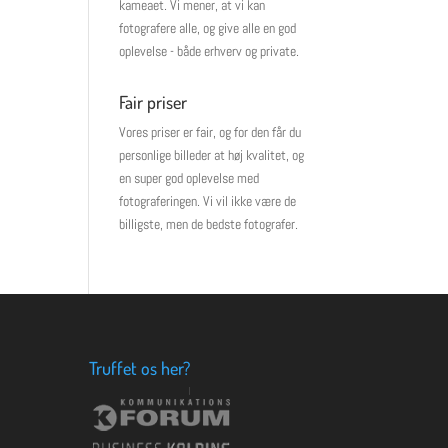
kameaet. Vi mener, at vi kan
fotografere alle, og give alle en god
oplevelse - både erhverv og private.
Fair priser
Vores priser er fair, og for den får du
personlige billeder at høj kvalitet, og
en super god oplevelse med
fotograferingen. Vi vil ikke være de
billigste, men de bedste fotografer.
Truffet os her?