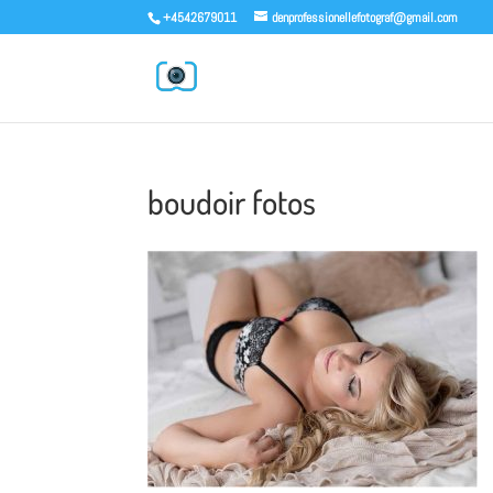
+4542679011
denprofessionellefotograf@gmail.com
boudoir fotos