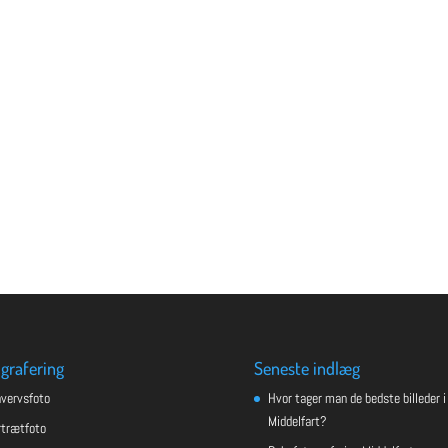
grafering
Seneste indlæg
hvervsfoto
Hvor tager man de bedste billeder i
Middelfart?
rtrætfoto