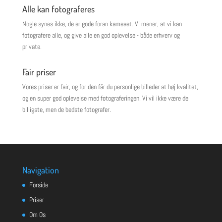
Alle kan fotograferes
Nogle synes ikke, de er gode foran kameaet. Vi mener, at vi kan
fotografere alle, og give alle en god oplevelse - både erhverv og
private.
Fair priser
Vores priser er fair, og for den får du personlige billeder at høj kvalitet,
og en super god oplevelse med fotograferingen. Vi vil ikke være de
billigste, men de bedste fotografer.
Navigation
Forside
Priser
Om Os