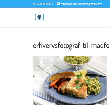
+4542679011
denprofessionellefotograf@gmail.com
erhvervsfotograf-til-madfo