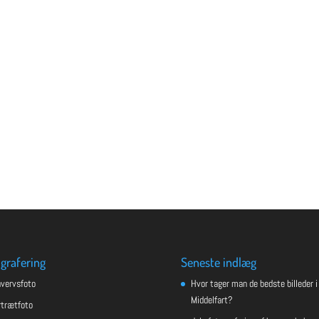
grafering
Seneste indlæg
hvervsfoto
Hvor tager man de bedste billeder i
Middelfart?
rtrætfoto