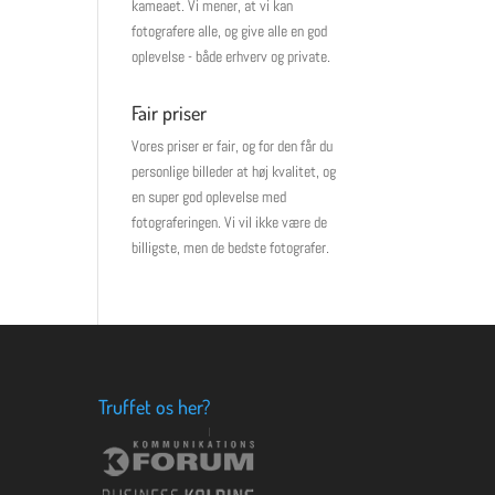
kameaet. Vi mener, at vi kan
fotografere alle, og give alle en god
oplevelse - både erhverv og private.
Fair priser
Vores priser er fair, og for den får du
personlige billeder at høj kvalitet, og
en super god oplevelse med
fotograferingen. Vi vil ikke være de
billigste, men de bedste fotografer.
Truffet os her?