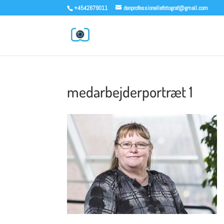
+4542679011
denprofessionellefotograf@gmail.com
medarbejderportræt 1