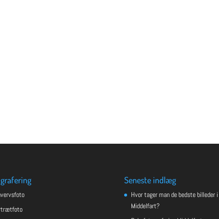
grafering
Seneste indlæg
hvervsfoto
Hvor tager man de bedste billeder i
Middelfart?
rtrætfoto