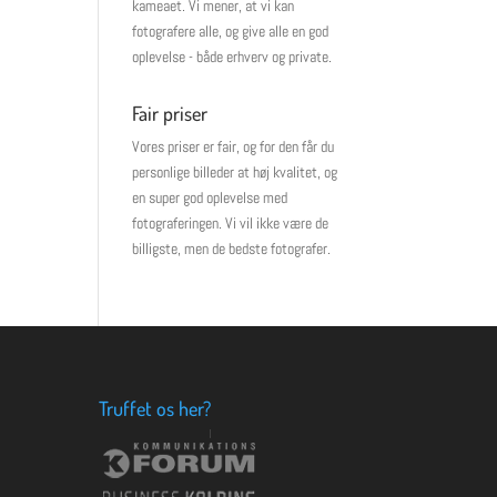
kameaet. Vi mener, at vi kan
fotografere alle, og give alle en god
oplevelse - både erhverv og private.
Fair priser
Vores priser er fair, og for den får du
personlige billeder at høj kvalitet, og
en super god oplevelse med
fotograferingen. Vi vil ikke være de
billigste, men de bedste fotografer.
Truffet os her?