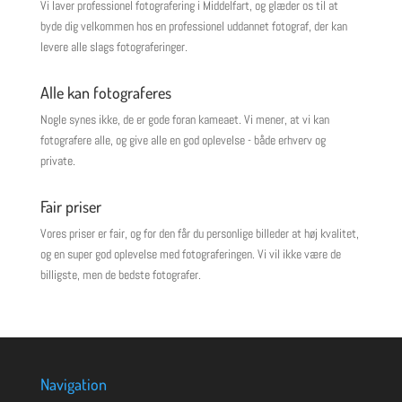
Vi laver professionel fotografering i Middelfart, og glæder os til at
byde dig velkommen hos en professionel uddannet fotograf, der kan
levere alle slags fotograferinger.
Alle kan fotograferes
Nogle synes ikke, de er gode foran kameaet. Vi mener, at vi kan
fotografere alle, og give alle en god oplevelse - både erhverv og
private.
Fair priser
Vores priser er fair, og for den får du personlige billeder at høj kvalitet,
og en super god oplevelse med fotograferingen. Vi vil ikke være de
billigste, men de bedste fotografer.
Navigation