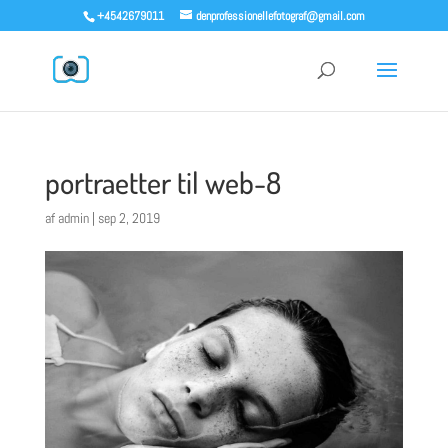
+4542679011
denprofessionellefotograf@gmail.com
portraetter til web-8
af
admin
|
sep 2, 2019