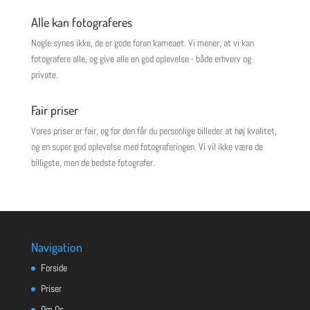
Alle kan fotograferes
Nogle synes ikke, de er gode foran kameaet. Vi mener, at vi kan
fotografere alle, og give alle en god oplevelse - både erhverv og
private.
Fair priser
Vores priser er fair, og for den får du personlige billeder at høj kvalitet,
og en super god oplevelse med fotograferingen. Vi vil ikke være de
billigste, men de bedste fotografer.
Navigation
Forside
Priser
Om Os