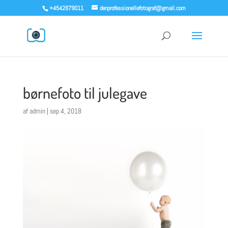
+4542679011
denprofessionellefotograf@gmail.com
børnefoto til julegave
af
admin
|
sep 4, 2018