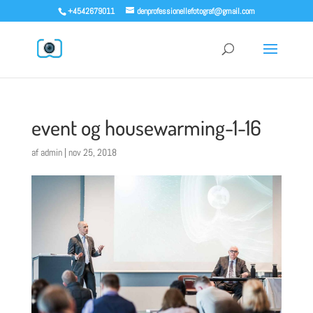
+4542679011
denprofessionellefotograf@gmail.com
event og housewarming-1-16
af
admin
|
nov 25, 2018