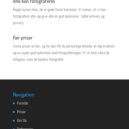
Alle kan fotograferes
Nogle synes ikke, de er gode foran kameaet. Vi mener, at vi kan
fotografere alle, og give alle en god oplevelse - både erhverv og
private.
Fair priser
Vores priser er fair, og for den får du personlige billeder at høj kvalitet,
og en super god oplevelse med fotograferingen. Vi vil ikke være de
billigste, men de bedste fotografer.
Navigation
Forside
Priser
Om Os
Referencer