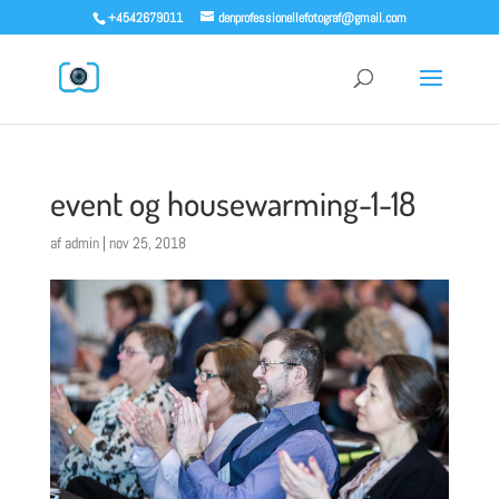
+4542679011
denprofessionellefotograf@gmail.com
event og housewarming-1-18
af
admin
|
nov 25, 2018