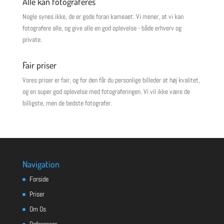
Alle kan fotograferes
Nogle synes ikke, de er gode foran kameaet. Vi mener, at vi kan
fotografere alle, og give alle en god oplevelse - både erhverv og
private.
Fair priser
Vores priser er fair, og for den får du personlige billeder at høj kvalitet,
og en super god oplevelse med fotograferingen. Vi vil ikke være de
billigste, men de bedste fotografer.
Navigation
Forside
Priser
Om Os
Referencer