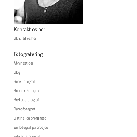
Kontakt os her
Skriv til os her
Fotografering
Åbningstider
Blog
Book fotograf
Boudoir Fotograf
Bryllupsfotograf
Børnefotograf
Dating- og profil foto
En fotograf på arbejde
Erhvervsfotograf