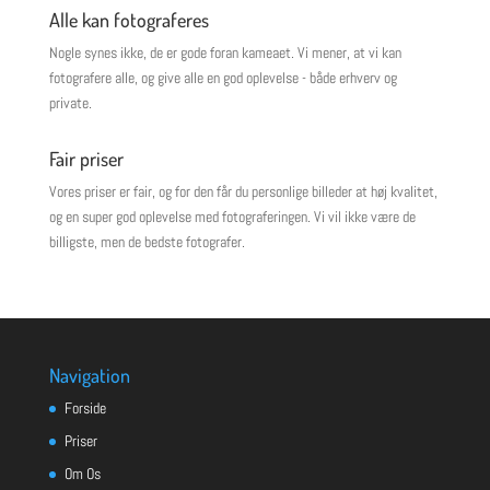
Alle kan fotograferes
Nogle synes ikke, de er gode foran kameaet. Vi mener, at vi kan
fotografere alle, og give alle en god oplevelse - både erhverv og
private.
Fair priser
Vores priser er fair, og for den får du personlige billeder at høj kvalitet,
og en super god oplevelse med fotograferingen. Vi vil ikke være de
billigste, men de bedste fotografer.
Navigation
Forside
Priser
Om Os