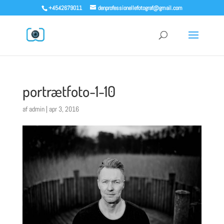
+4542679011
denprofessionellefotograf@gmail.com
portrætfoto-1-10
af
admin
|
apr 3, 2016