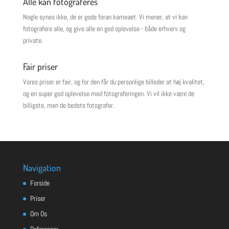
Alle kan fotograferes
Nogle synes ikke, de er gode foran kameaet. Vi mener, at vi kan
fotografere alle, og give alle en god oplevelse - både erhverv og
private.
Fair priser
Vores priser er fair, og for den får du personlige billeder at høj kvalitet,
og en super god oplevelse med fotograferingen. Vi vil ikke være de
billigste, men de bedste fotografer.
Navigation
Forside
Priser
Om Os
Referencer