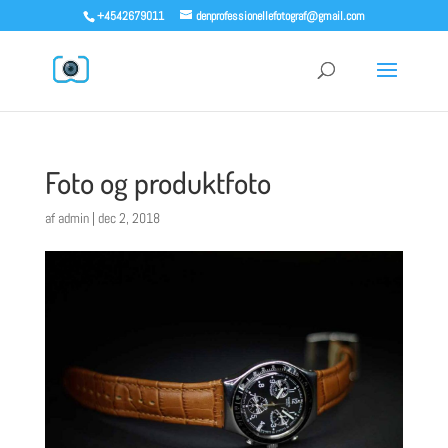
+4542679011
denprofessionellefotograf@gmail.com
Foto og produktfoto
af
admin
|
dec 2, 2018