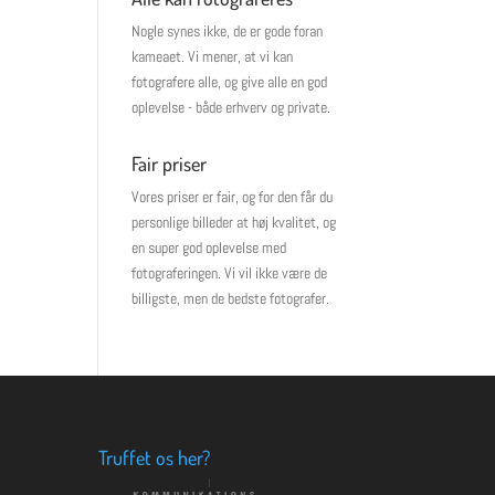
Nogle synes ikke, de er gode foran
kameaet. Vi mener, at vi kan
fotografere alle, og give alle en god
oplevelse - både erhverv og private.
Fair priser
Vores priser er fair, og for den får du
personlige billeder at høj kvalitet, og
en super god oplevelse med
fotograferingen. Vi vil ikke være de
billigste, men de bedste fotografer.
Truffet os her?