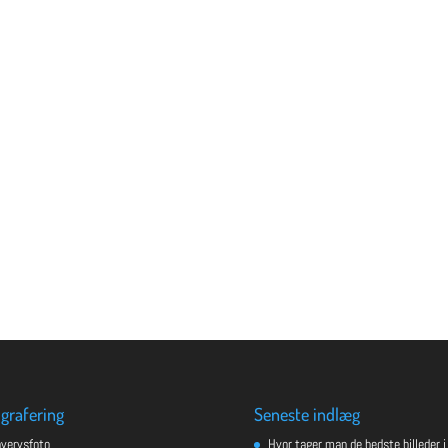
grafering
Seneste indlæg
hvervsfoto
Hvor tager man de bedste billeder i