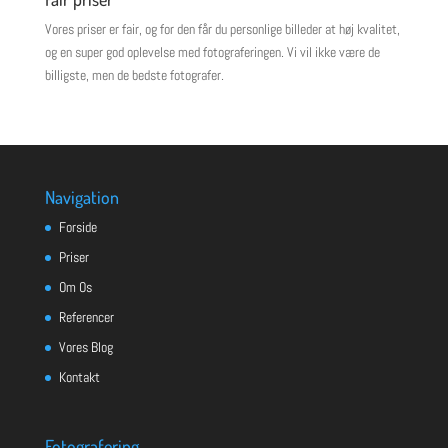
Vores priser er fair, og for den får du personlige billeder at høj kvalitet,
og en super god oplevelse med fotograferingen. Vi vil ikke være de
billigste, men de bedste fotografer.
Navigation
Forside
Priser
Om Os
Referencer
Vores Blog
Kontakt
Fotografering