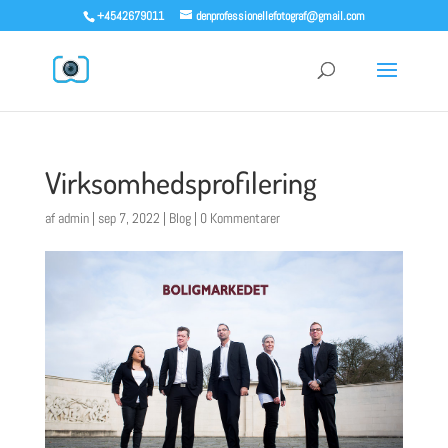
+4542679011
denprofessionellefotograf@gmail.com
Virksomhedsprofilering
af
admin
|
sep 7, 2022
|
Blog
|
0 Kommentarer