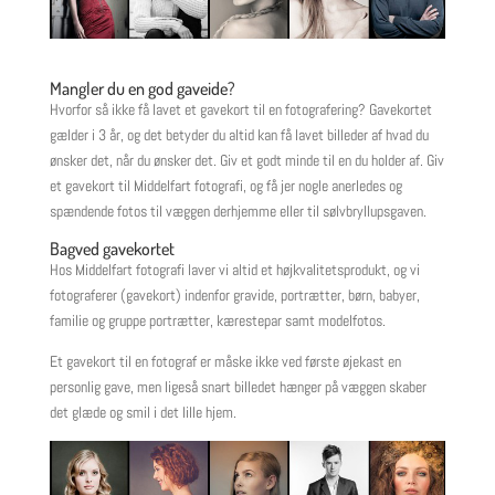
Mangler du en god gaveide?
Hvorfor så ikke få lavet et gavekort til en fotografering? Gavekortet
gælder i 3 år, og det betyder du altid kan få lavet billeder af hvad du
ønsker det, når du ønsker det. Giv et godt minde til en du holder af. Giv
et gavekort til Middelfart fotografi, og få jer nogle anerledes og
spændende fotos til væggen derhjemme eller til sølvbryllupsgaven.
Bagved gavekortet
Hos Middelfart fotografi laver vi altid et højkvalitetsprodukt, og vi
fotograferer (gavekort) indenfor gravide, portrætter, børn, babyer,
familie og gruppe portrætter, kærestepar samt modelfotos.
Et gavekort til en fotograf er måske ikke ved første øjekast en
personlig gave, men ligeså snart billedet hænger på væggen skaber
det glæde og smil i det lille hjem.