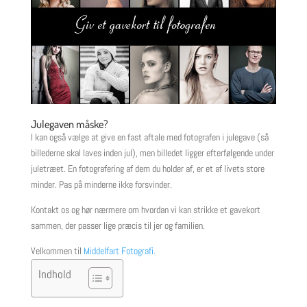
Julegaven måske?
I kan også vælge at give en fast aftale med fotografen i julegave (så
billederne skal laves inden jul), men billedet ligger efterfølgende under
juletræet. En fotografering af dem du holder af, er et af livets store
minder. Pas på minderne ikke forsvinder.
Kontakt os og hør nærmere om hvordan vi kan strikke et gavekort
sammen, der passer lige præcis til jer og familien.
Velkommen til
Middelfart Fotografi
.
Indhold