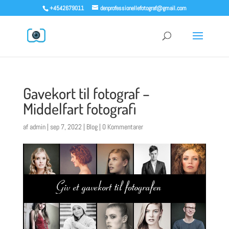
+4542679011
denprofessionellefotograf@gmail.com
Gavekort til fotograf –
Middelfart fotografi
af
admin
|
sep 7, 2022
|
Blog
|
0 Kommentarer