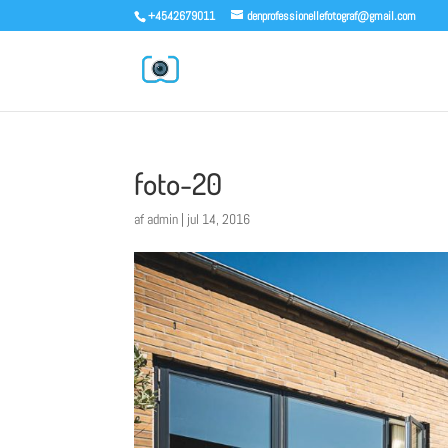
+4542679011
denprofessionellefotograf@gmail.com
foto-20
af
admin
|
jul 14, 2016