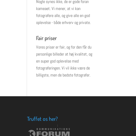
Nogle synes ikke, de er gode foran
kameaet. Vi mener, at vi kan
fotografere alle, og give alle en god
oplevelse - både erhverv og private.
Fair priser
Vores priser er fair, og for den får du
personlige billeder at høj kvalitet, og
en super god oplevelse med
fotograferingen. Vi vil ikke være de
billigste, men de bedste fotografer.
Truffet os her?