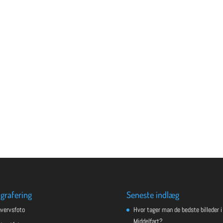
grafering
Seneste indlæg
hvervsfoto
Hvor tager man de bedste billeder i
Middelfart?