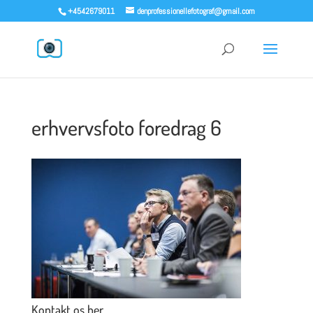
+4542679011
denprofessionellefotograf@gmail.com
erhvervsfoto foredrag 6
Kontakt os her