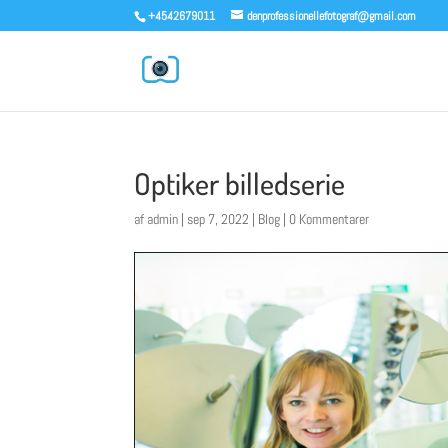
+4542679011
denprofessionellefotograf@gmail.com
Optiker billedserie
af
admin
|
sep 7, 2022
|
Blog
|
0 Kommentarer