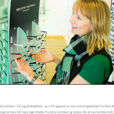
s butikker i Fyn også Middelfart, og vi fik opgaven at lave stemningsbilleder fra flere af
le gerne have lidt reportage billeder fra selve butikken og senere når de nye butikker står 