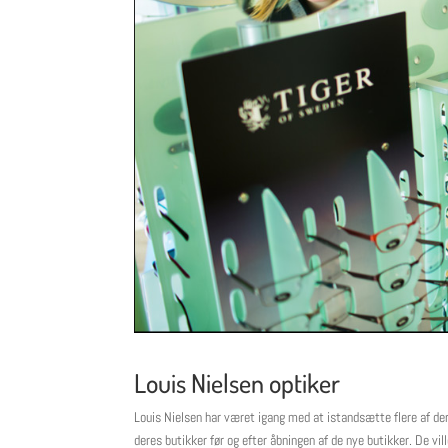
Louis Nielsen optiker
Louis Nielsen har været igang med at istandsætte flere af dere
deres butikker før og efter åbningen af de nye butikker. De vil