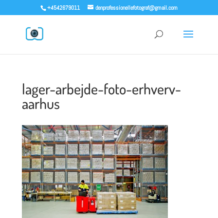
+4542679011
denprofessionellefotograf@gmail.com
lager-arbejde-foto-erhverv-
aarhus