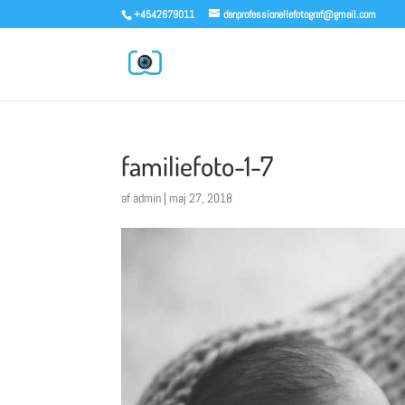
+4542679011
denprofessionellefotograf@gmail.com
familiefoto-1-7
af
admin
|
maj 27, 2018