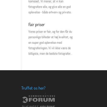
kameaet. Vi mener, at vi kan
fotografere alle, og give alle en god
oplevelse - både erhverv og private.
Fair priser
Vores priser er fair, og for den får du
personlige billeder at høj kvalitet, og
en super god oplevelse med
fotograferingen. Vi vil ikke være de
billigste, men de bedste fotografer.
Truffet os her?