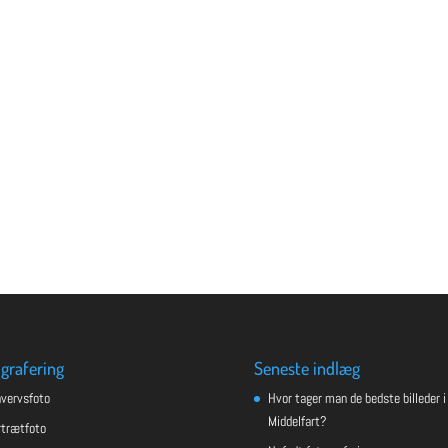
grafering
Seneste indlæg
hvervsfoto
Hvor tager man de bedste billeder i
Middelfart?
rtrætfoto