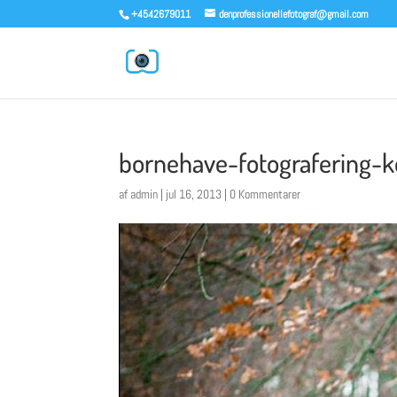
+4542679011
denprofessionellefotograf@gmail.com
bornehave-fotografering-k
af
admin
|
jul 16, 2013
|
0 Kommentarer