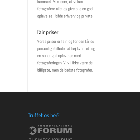
kameaet. Vi mener, at vi kan
fotografere alle, og give alle en god
oplevelse - både erhverv og private.
Fair priser
Vores priser er fair, og for den får du
personlige billeder at høj kvalitet, og
en super god oplevelse med
fotograferingen. Vi vil ikke være de
billigste, men de bedste fotografer.
Truffet os her?