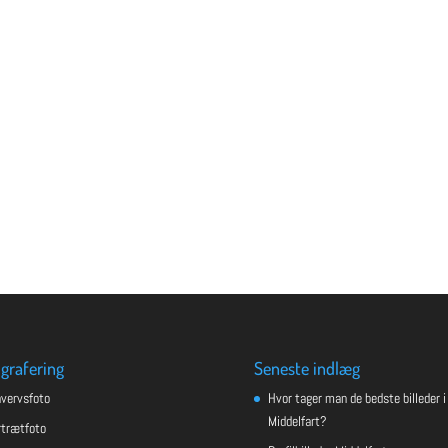
grafering
Seneste indlæg
hvervsfoto
Hvor tager man de bedste billeder i
Middelfart?
rtrætfoto