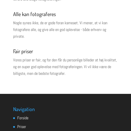
Alle kan fotograferes
Nogle synes ikke, de er gode foran kameaet. Vi mener, at vi kan
fotografere alle, og give alle en god oplevelse - både erhverv og
private.
Fair priser
Vores priser er fair, og for den får du personlige billeder at høj kvalitet,
og en super god oplevelse med fotograferingen. Vi vil ikke være de
billigste, men de bedste fotografer.
Navigation
Forside
Priser