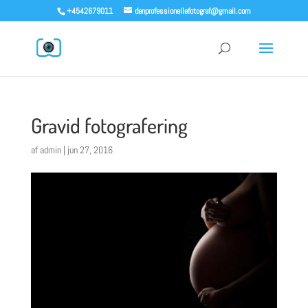
+4542679011
denprofessionellefotograf@gmail.com
Gravid fotografering
af
admin
|
jun 27, 2016