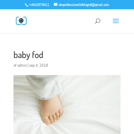
+4542679011
denprofessionellefotograf@gmail.com
baby fod
af
admin
|
sep 4, 2018