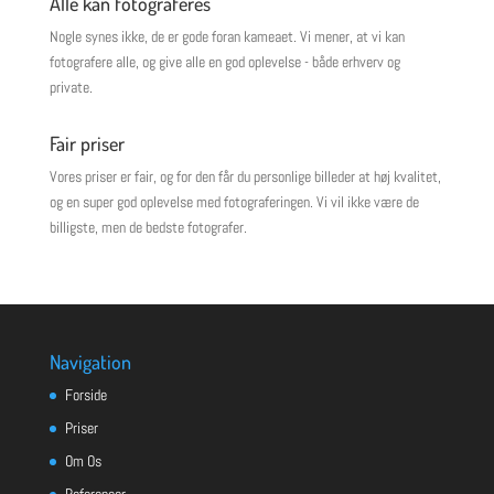
Alle kan fotograferes
Nogle synes ikke, de er gode foran kameaet. Vi mener, at vi kan
fotografere alle, og give alle en god oplevelse - både erhverv og
private.
Fair priser
Vores priser er fair, og for den får du personlige billeder at høj kvalitet,
og en super god oplevelse med fotograferingen. Vi vil ikke være de
billigste, men de bedste fotografer.
Navigation
Forside
Priser
Om Os
Referencer