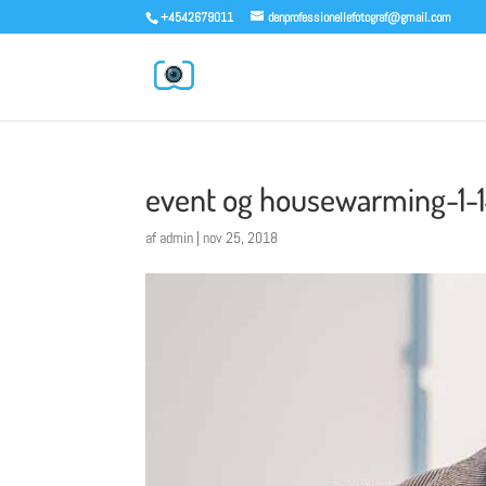
+4542679011
denprofessionellefotograf@gmail.com
event og housewarming-1-
af
admin
|
nov 25, 2018