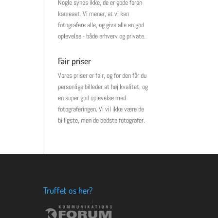
Nogle synes ikke, de er gode foran
kameaet. Vi mener, at vi kan
fotografere alle, og give alle en god
oplevelse - både erhverv og private.
Fair priser
Vores priser er fair, og for den får du
personlige billeder at høj kvalitet, og
en super god oplevelse med
fotograferingen. Vi vil ikke være de
billigste, men de bedste fotografer.
Truffet os her?