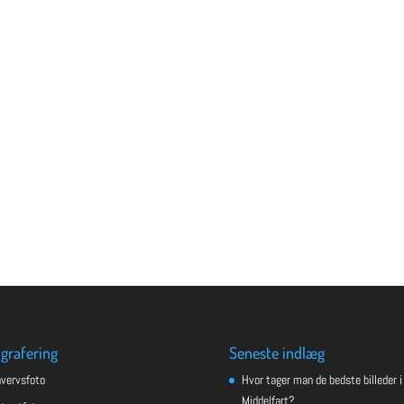
grafering
Seneste indlæg
hvervsfoto
Hvor tager man de bedste billeder i
Middelfart?