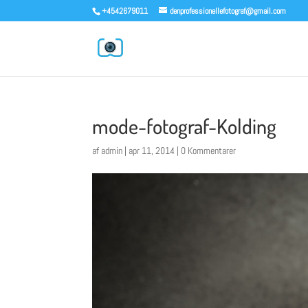
+4542679011
denprofessionellefotograf@gmail.com
mode-fotograf-Kolding
af
admin
|
apr 11, 2014
|
0 Kommentarer