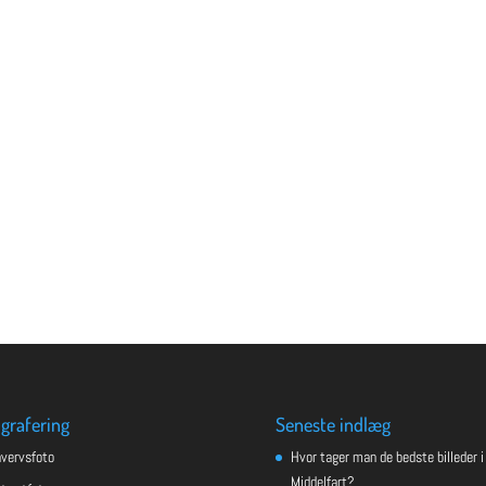
grafering
Seneste indlæg
hvervsfoto
Hvor tager man de bedste billeder i
Middelfart?