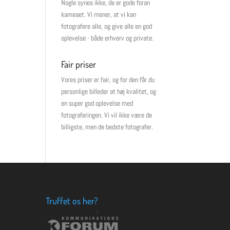
Nogle synes ikke, de er gode foran
kameaet. Vi mener, at vi kan
fotografere alle, og give alle en god
oplevelse - både erhverv og private.
Fair priser
Vores priser er fair, og for den får du
personlige billeder at høj kvalitet, og
en super god oplevelse med
fotograferingen. Vi vil ikke være de
billigste, men de bedste fotografer.
Truffet os her?