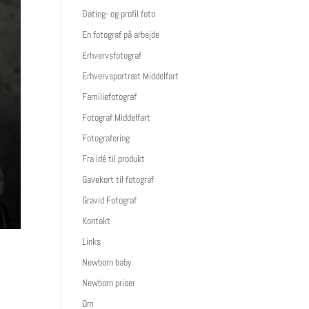
Dating- og profil foto
En fotograf på arbejde
Erhvervsfotograf
Erhvervsportræt Middelfart
Familiefotograf
Fotograf Middelfart
Fotografering
Fra idé til produkt
Gavekort til fotograf
Gravid Fotograf
Kontakt
Links
Newborn baby
Newborn priser
Om