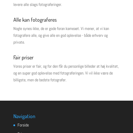
levere alle slags fotograferinger.
Alle kan fotograferes
Nogle synes ikke, de er gode foran kameaet. Vi mener, at vi kan
fotografere alle, og give alle en god oplevelse - både erhverv og
private.
Fair priser
Vores priser er fair, og for den får du personlige billeder at høj kvalitet,
og en super god oplevelse med fotograferingen. Vi vil ikke være de
billigste, men de bedste fotografer.
Navigation
Forside