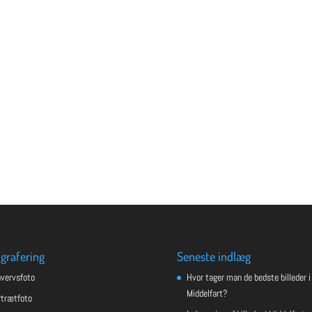
grafering
Seneste indlæg
hvervsfoto
Hvor tager man de bedste billeder i
Middelfart?
rtrætfoto