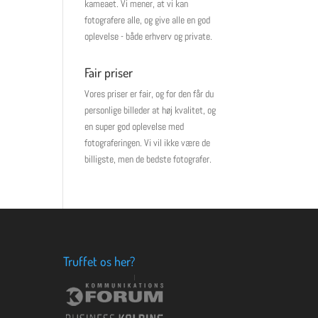
kameaet. Vi mener, at vi kan
fotografere alle, og give alle en god
oplevelse - både erhverv og private.
Fair priser
Vores priser er fair, og for den får du
personlige billeder at høj kvalitet, og
en super god oplevelse med
fotograferingen. Vi vil ikke være de
billigste, men de bedste fotografer.
Truffet os her?