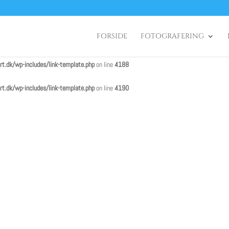
t.dk/wp-includes/link-template.php
on line
4188
FORSIDE
FOTOGRAFERING
t.dk/wp-includes/link-template.php
on line
4190
t.dk/wp-includes/link-template.php
on line
4188
t.dk/wp-includes/link-template.php
on line
4190