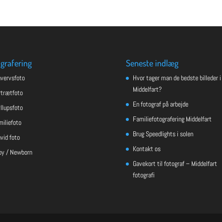
grafering
Seneste indlæg
hvervsfoto
Hvor tager man de bedste billeder i
Middelfart?
rtrætfoto
En fotograf på arbejde
llupsfoto
Familiefotografering Middelfart
miliefoto
Brug Speedlights i solen
vid foto
Kontakt os
by / Newborn
Gavekort til fotograf – Middelfart
fotografi