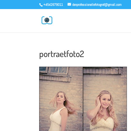
+4542679011
denprofessionellefotograf@gmail.com
portraetfoto2