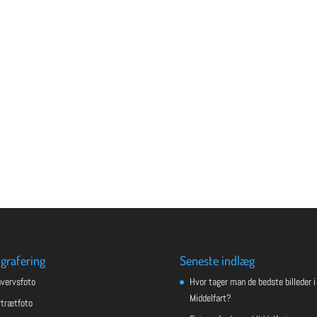
grafering
Seneste indlæg
hvervsfoto
Hvor tager man de bedste billeder i
Middelfart?
rtrætfoto