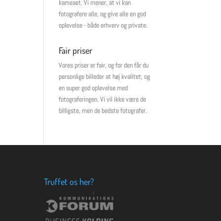
kameaet. Vi mener, at vi kan
fotografere alle, og give alle en god
oplevelse - både erhverv og private.
Fair priser
Vores priser er fair, og for den får du
personlige billeder at høj kvalitet, og
en super god oplevelse med
fotograferingen. Vi vil ikke være de
billigste, men de bedste fotografer.
Truffet os her?