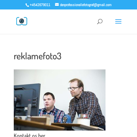
+4542679011
denprofessionellefotograf@gmail.com
reklamefoto3
Kontakt os her