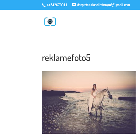
+4542679011
denprofessionellefotograf@gmail.com
reklamefoto5