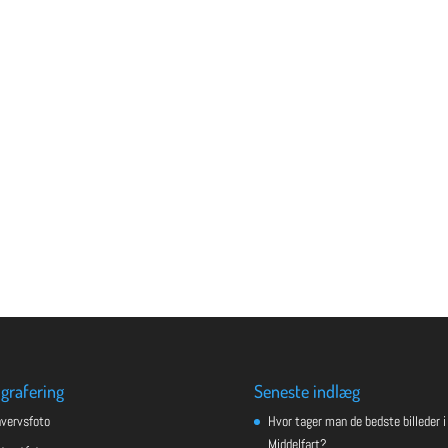
grafering
Seneste indlæg
hvervsfoto
Hvor tager man de bedste billeder i
Middelfart?