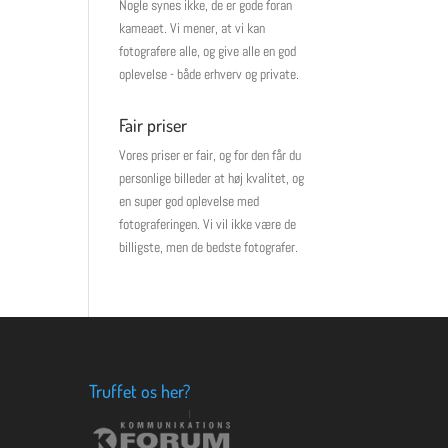
Nogle synes ikke, de er gode foran
kameaet. Vi mener, at vi kan
fotografere alle, og give alle en god
oplevelse - både erhverv og private.
Fair priser
Vores priser er fair, og for den får du
personlige billeder at høj kvalitet, og
en super god oplevelse med
fotograferingen. Vi vil ikke være de
billigste, men de bedste fotografer.
Truffet os her?