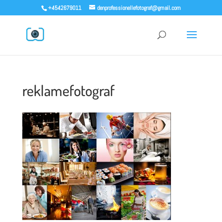
+4542679011
denprofessionellefotograf@gmail.com
reklamefotograf