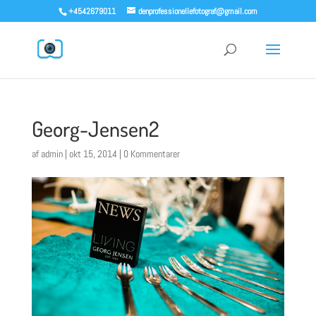
+4542679011
denprofessionellefotograf@gmail.com
Georg-Jensen2
af
admin
|
okt 15, 2014
|
0 Kommentarer