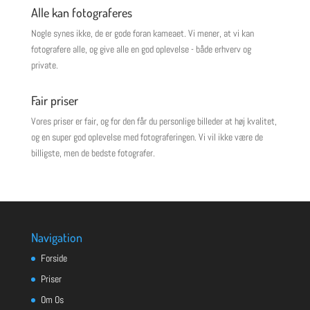
Alle kan fotograferes
Nogle synes ikke, de er gode foran kameaet. Vi mener, at vi kan
fotografere alle, og give alle en god oplevelse - både erhverv og
private.
Fair priser
Vores priser er fair, og for den får du personlige billeder at høj kvalitet,
og en super god oplevelse med fotograferingen. Vi vil ikke være de
billigste, men de bedste fotografer.
Navigation
Forside
Priser
Om Os